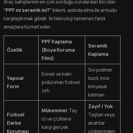
Araç sahiplerinin en çok sorduğu sorulardan biri olan
“PPF mi seramik mi?”
ikilemi, aslında elma ile armudu
karşılaştırmak gibidir. İki teknoloji tamamen farklı
amaçlara hizmet eder.
PPF Kaplama
Seramik
Özellik
(Boya Koruma
Kaplama
Filmi)
Sıvı polimer
Esnek ve kalın
Yapısal
bazlı, ince
poliüretan fiziksel
Form
kimyasal
zırh.
katman.
Zayıf / Yok.
Mükemmel.
Taş
Fiziksel
Taştan veya
izi ve çiziklere
Darbe
anahtar
karşı gerçek
Koruması
çiziklerinden