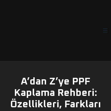
Norex Guard —
Profesyonel
Araç Kaplama
Merkezleri-
PPF
A’dan Z’ye PPF
Kaplama Rehberi:
Özellikleri, Farkları