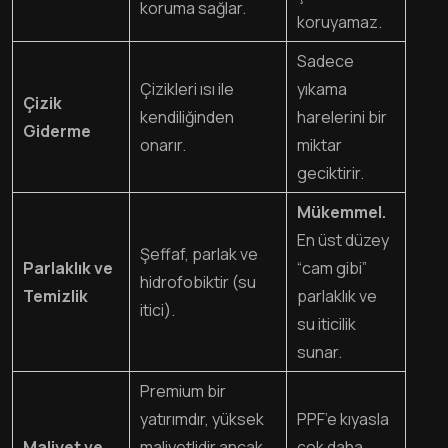
koruma sağlar.
koruyamaz.
Sadece
Çizikleri ısı ile
yıkama
Çizik
kendiliğinden
harelerini bir
Giderme
onarır.
miktar
geciktirir.
Mükemmel.
En üst düzey
Şeffaf, parlak ve
Parlaklık ve
“cam gibi”
hidrofobiktir (su
Temizlik
parlaklık ve
itici).
su iticilik
sunar.
Premium bir
yatırımdır, yüksek
PPF’e kıyasla
Maliyet ve
maliyetlidir ancak
çok daha