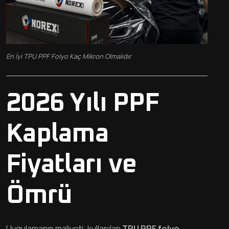
En İyi TPU PPF Folyo Kaç Mikron Olmalıdır
2026 Yılı PPF
Kaplama
Fiyatları ve
Ömrü
Uygulamanın maliyeti; kullanılan
TPU PPF folyo