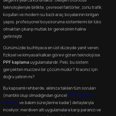
değerini yıllarca korumaktır. Gelişen otomobil
teknolojileriyle birlikte, çevresel faktörler, zorlu trafik
koşulları ve modern su bazlı araç boyalarının kırılgan
yapısı, profesyonel boya koruma sistemlerini bir lüks
olmaktan çıkarıp mutlak bir gereksinim haline
getirmiştir.
Günümüzde bu ihtiyaca en üst düzeyde yanıt veren,
fiziksel ve kimyasal kalkan görevi gören teknoloji ise
PPF kaplama
uygulamalarıdır. Peki, bu sistem
gerçekten mucizevi bir çözüm müdür? Aracınız için
doğru yatırım mı?
Bu kapsamlı rehberde, aklınıza takılan tüm soruları
(mantıklı olup olmadığından güncel
PPF kaplama
fiyatları
ve bakım süreçlerine kadar) detaylarıyla
inceliyor, merdiven altı uygulamalara karşı paranızı ve