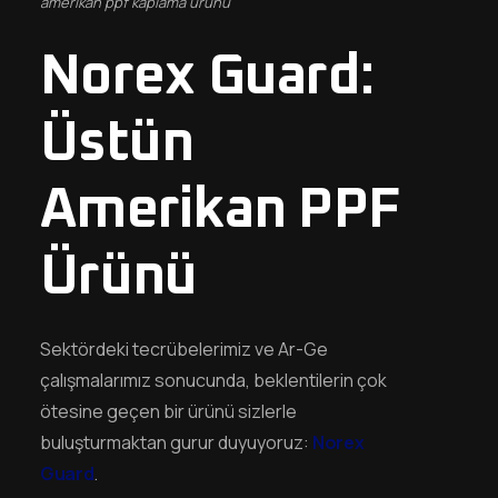
amerikan ppf kaplama ürünü
Norex Guard:
Üstün
Amerikan PPF
Ürünü
Sektördeki tecrübelerimiz ve Ar-Ge
çalışmalarımız sonucunda, beklentilerin çok
ötesine geçen bir ürünü sizlerle
buluşturmaktan gurur duyuyoruz:
Norex
Guard
.