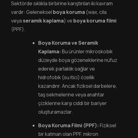
Sektörde sıklıkla birbirine karıştırılan iki kavram
vardır: Geleneksel
boya koruma
(wax, cila
veya
seramik kaplama
) ve
boya koruma filmi
(PPF).
Boya Koruma ve Seramik
Kaplama:
Bu ürünler mikroskobik
düzeyde boya gözeneklerine nüfuz
ederek parlaklık sağlar ve
hidrofobik (su itici) özellik
kazandırır. Ancak fiziksel darbelere,
taş sekmelerine veya anahtar
çiziklerine karşı ciddi bir bariyer
oluşturamazlar.
Boya Koruma Filmi (PPF):
Fiziksel
bir katman olan PPF, mikron