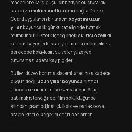
maddelere karşı güçlü bir bariyer oluşturarak
aracınıza
mükemmel koruma
sağlar. Norex
Guard uygulanan bir aracın
boyasını uzun
yıllar
boyunca ilk günkü tazeliğinde tutmak
mümkündür. Üstelik içeriğindeki
su itici özellikli
katman sayesinde araç yıkama süreci inanılmaz
derecede kolaylaşır; su ve kir yüzeyde
tutunamaz, adeta kayıp gider.
Bu ileri düzey koruma sistemi, aracınıza sadece
bugün değil,
uzun yıllar boyunca
hizmet
edecek
uzun süreli koruma
sunar. Araç
satılmak istendiğinde, film söküldüğünde
altından çıkan orijinal, çiziksiz ve parlak boya,
aracın ikinci el değerini doğrudan artırır.