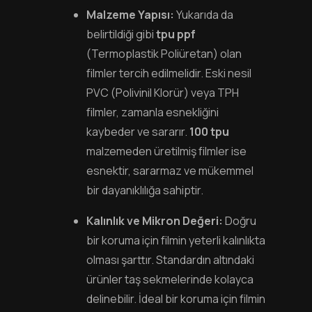
Malzeme Yapısı:
Yukarıda da
belirtildiği gibi
tpu ppf
(Termoplastik Poliüretan) olan
filmler tercih edilmelidir. Eski nesil
PVC (Polivinil Klorür) veya TPH
filmler, zamanla esnekliğini
kaybeder ve sararır.
100 tpu
malzemeden üretilmiş filmler ise
esnektir, sararmaz ve mükemmel
bir dayanıklılığa sahiptir.
Kalınlık ve Mikron Değeri:
Doğru
bir koruma için filmin yeterli kalınlıkta
olması şarttır. Standardın altındaki
ürünler taş sekmelerinde kolayca
delinebilir. İdeal bir koruma için filmin