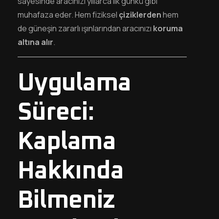
sayesinde aracınızı yıllarca ilk günkü gibi
muhafaza eder. Hem fiziksel
çiziklerden
hem
de güneşin zararlı ışınlarından aracınızı
koruma
altına alır
.
Uygulama
Süreci:
Kaplama
Hakkında
Bilmeniz