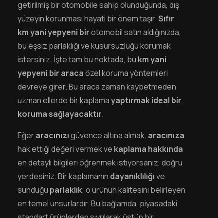
getirilmiş bir otomobile sahip olunduğunda, dış
yüzeyin korunması hayati bir önem taşır.
Sıfır
km yani yepyeni bir
otomobil satın aldığınızda,
bu eşsiz parlaklığı ve kusursuzluğu korumak
istersiniz. İşte tam bu noktada, bu
km yani
yepyeni bir araca
özel koruma yöntemleri
devreye girer. Bu araca zaman kaybetmeden
uzman ellerde bir kaplama
yaptırmak ideal bir
koruma sağlayacaktır
.
Eğer
aracınızı
güvence altına almak,
aracınıza
hak ettiği değeri vermek ve
kaplama hakkında
en detaylı bilgileri öğrenmek istiyorsanız, doğru
yerdesiniz. Bir kaplamanın
dayanıklılığı
ve
sunduğu
parlaklık
, o ürünün kalitesini belirleyen
en temel unsurlardır. Bu bağlamda, piyasadaki
standart ürünlerden sıyrılarak üstün bir