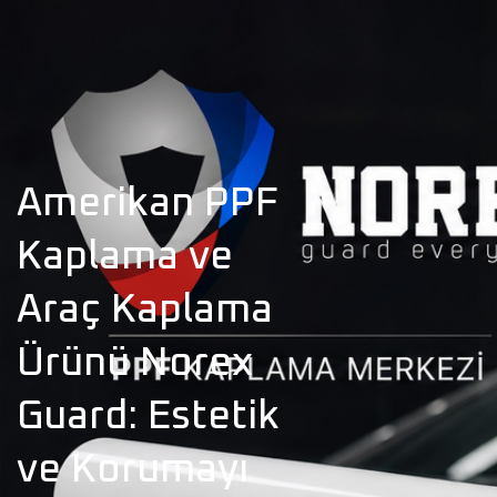
Amerikan PPF
Kaplama ve
Araç Kaplama
Ürünü Norex
Guard: Estetik
ve Korumayı