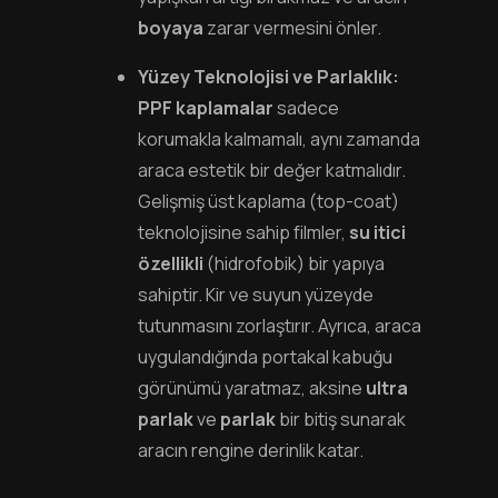
boyaya
zarar vermesini önler.
Yüzey Teknolojisi ve Parlaklık:
PPF kaplamalar
sadece
korumakla kalmamalı, aynı zamanda
araca estetik bir değer katmalıdır.
Gelişmiş üst kaplama (top-coat)
teknolojisine sahip filmler,
su itici
özellikli
(hidrofobik) bir yapıya
sahiptir. Kir ve suyun yüzeyde
tutunmasını zorlaştırır. Ayrıca, araca
uygulandığında portakal kabuğu
görünümü yaratmaz, aksine
ultra
parlak
ve
parlak
bir bitiş sunarak
aracın rengine derinlik katar.